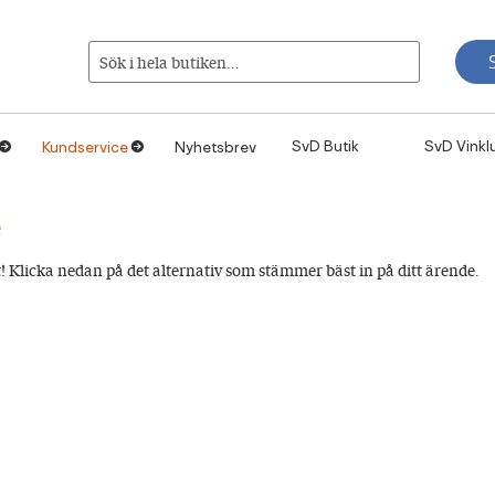
Sök i hela butiken...
SvD Butik
SvD Vinkl
Kundservice
Nyhetsbrev
1
1
e
 Klicka nedan på det alternativ som stämmer bäst in på ditt ärende.