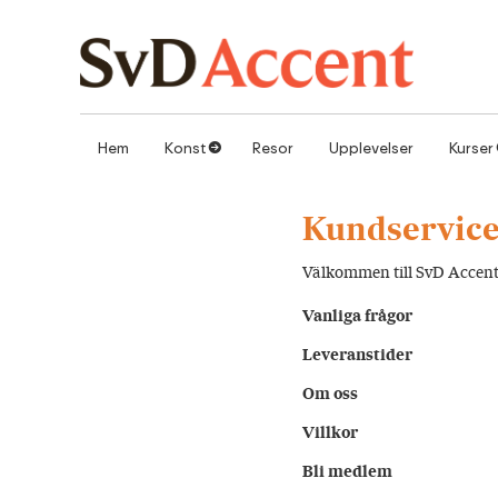
Hoppa till innehåll
Hem
Konst
Resor
Upplevelser
Kurser
1
Kundservic
Välkommen till SvD Accent!
Vanliga frågor
Leveranstider
Om oss
Villkor
Bli medlem