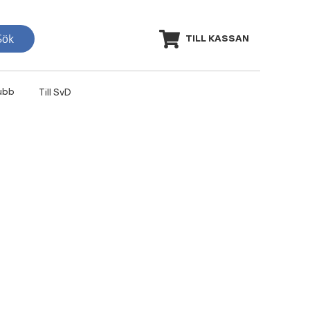
Sök
TILL KASSAN
ubb
Till SvD