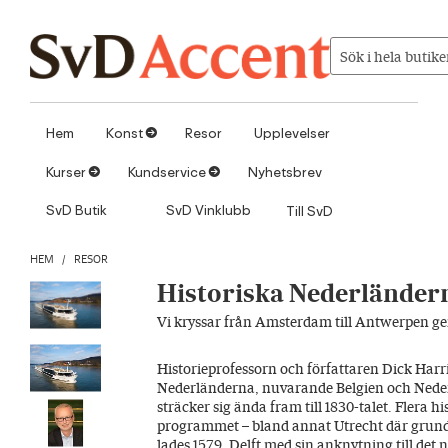
Hoppa till innehåll
Sök i hela butike
Hem
Konst
Resor
Upplevelser
1
Kurser
Kundservice
Nyhetsbrev
1
1
SvD Butik
SvD Vinklubb
Till SvD
HEM
/
RESOR
Historiska Nederländer
Vi kryssar från Amsterdam till Antwerpen gen
Historieprofessorn och författaren Dick Harr
Nederländerna, nuvarande Belgien och Nede
sträcker sig ända fram till 1830-talet. Flera hi
programmet – bland annat Utrecht där grunde
lades 1579, Delft med sin anknytning till de