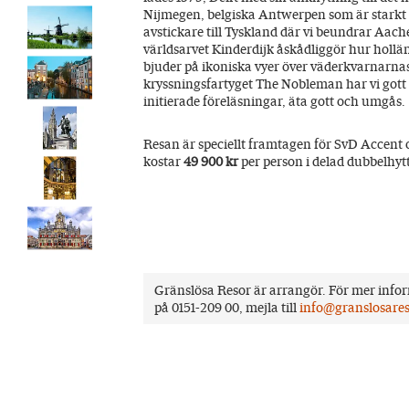
Nijmegen, belgiska Antwerpen som är starkt
avstickare till Tyskland där vi beundrar Aa
världsarvet Kinderdijk åskådliggör hur holl
bjuder på ikoniska vyer över väderkvarnarna
kryssningsfartyget The Nobleman har vi gott om
initierade föreläsningar, äta gott och umgås.
Resan är speciellt framtagen för SvD Accent
kostar
49 900 kr
per person i delad dubbelhytt
Gränslösa Resor är arrangör. För mer inf
på 0151-209 00, mejla till
info@granslosares