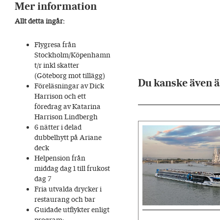
Mer information
Allt detta ingår:
Flygresa från
Stockholm/Köpenhamn
t/r inkl skatter
(Göteborg mot tillägg)
Du kanske även ä
Föreläsningar av Dick
Harrison och ett
föredrag av Katarina
Harrison Lindbergh
6 nätter i delad
dubbelhytt på Ariane
deck
Helpension från
middag dag 1 till frukost
dag 7
Fria utvalda drycker i
restaurang och bar
Guidade utflykter enligt
program: