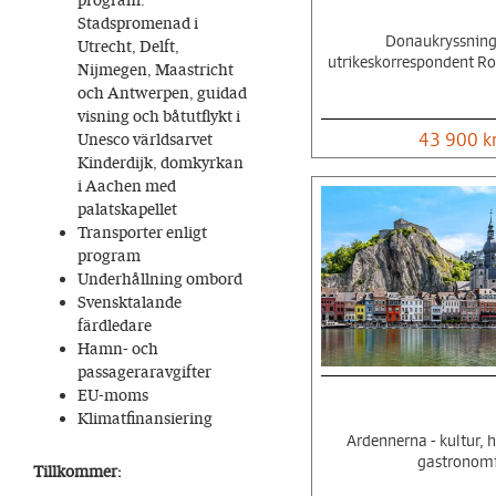
Stadspromenad i
Donaukryssnin
Utrecht, Delft,
utrikeskorrespondent Ro
Nijmegen, Maastricht
och Antwerpen, guidad
visning och båtutflykt i
43 900 k
Unesco världsarvet
Kinderdijk, domkyrkan
i Aachen med
palatskapellet
Transporter enligt
program
Underhållning ombord
Svensktalande
färdledare
Hamn- och
passageraravgifter
EU-moms
Klimatfinansiering
Ardennerna - kultur, h
gastronom
Tillkommer: