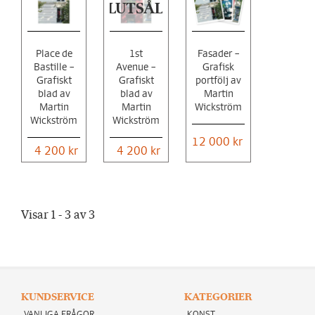
SLUTSÅLD
Place de
1st
Fasader –
Bastille –
Avenue –
Grafisk
Grafiskt
Grafiskt
portfölj av
blad av
blad av
Martin
Martin
Martin
Wickström
Wickström
Wickström
12 000 kr
4 200 kr
4 200 kr
Visar 1 - 3 av 3
KUNDSERVICE
KATEGORIER
VANLIGA FRÅGOR
KONST