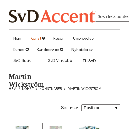
Hoppa till innehåll
Sök i hela butike
Hem
Konst
Resor
Upplevelser
1
Kurser
Kundservice
Nyhetsbrev
1
1
SvD Butik
SvD Vinklubb
Till SvD
Martin
Wickström
HEM
/
KONST
/
KONSTNÄRER
/
MARTIN WICKSTRÖM
Sortera: 
Position