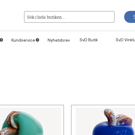
Sök i hela butiken...
SvD Butik
SvD Vinkl
Kundservice
Nyhetsbrev
1
1