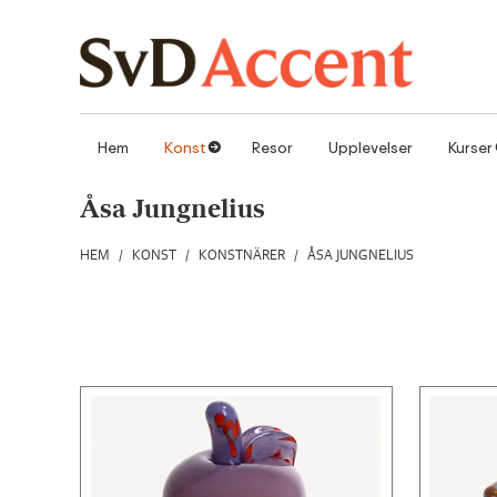
Hoppa till innehåll
Hem
Konst
Resor
Upplevelser
Kurser
1
Åsa Jungnelius
HEM
/
KONST
/
KONSTNÄRER
/
ÅSA JUNGNELIUS