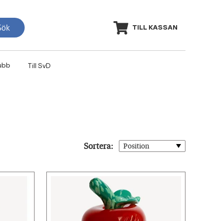
Sök
TILL KASSAN
ubb
Till SvD
Sortera: 
Position