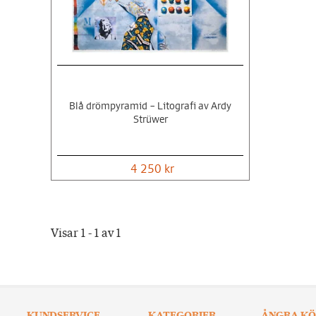
Blå drömpyramid – Litografi av Ardy
Strüwer
4 250 kr
Visar 1 - 1 av 1
KUNDSERVICE
KATEGORIER
ÅNGRA KÖ