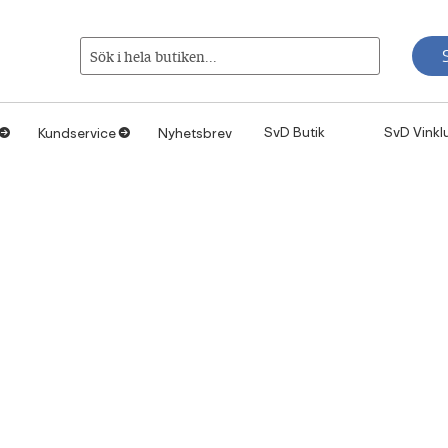
Sök i hela butiken...
SvD Butik
SvD Vinkl
Kundservice
Nyhetsbrev
1
1