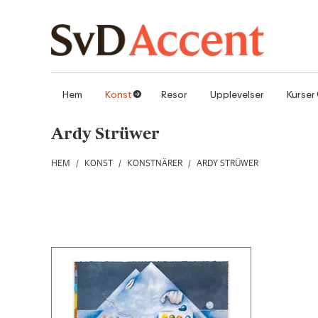
Hoppa till innehåll
Hem
Konst
Resor
Upplevelser
Kurser
1
Ardy Strüwer
HEM
/
KONST
/
KONSTNÄRER
/
ARDY STRÜWER