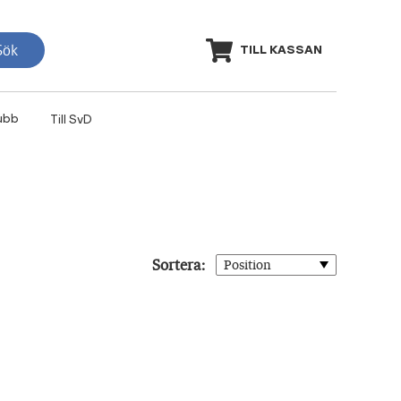
Sök
TILL KASSAN
ubb
Till SvD
Sortera: 
Position