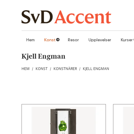
Hoppa till innehåll
Hem
Konst
Resor
Upplevelser
Kurser
1
Kjell Engman
HEM
/
KONST
/
KONSTNÄRER
/
KJELL ENGMAN