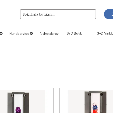
Sök i hela butiken...
SvD Butik
SvD Vinkl
Kundservice
Nyhetsbrev
1
1