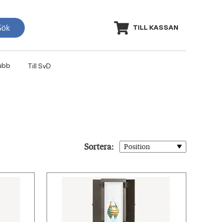
Sök
TILL KASSAN
ubb
Till SvD
Sortera: 
Position