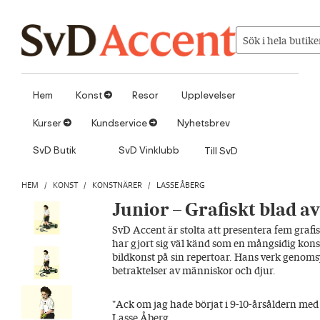
Hoppa till innehåll
Sök i hela butike
Hem
Konst
Resor
Upplevelser
1
Kurser
Kundservice
Nyhetsbrev
1
1
SvD Butik
SvD Vinklubb
Till SvD
HEM
/
KONST
/
KONSTNÄRER
/
LASSE ÅBERG
Junior – Grafiskt blad a
SvD Accent är stolta att presentera fem graf
har gjort sig väl känd som en mångsidig kons
bildkonst på sin repertoar. Hans verk geno
betraktelser av människor och djur.
"Ack om jag hade börjat i 9-10-årsåldern med
Lasse Åberg