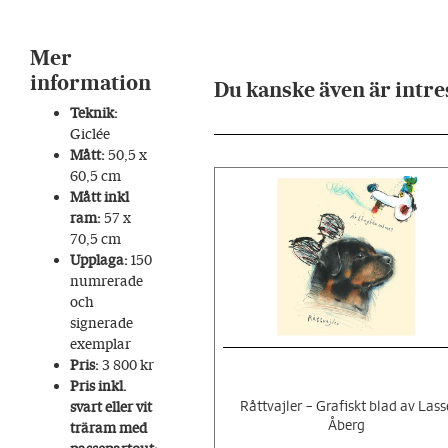
Mer
information
Du kanske även är intre
Teknik:
Giclée
Mått:
50,5 x
60,5 cm
Mått inkl
ram:
57 x
70,5 cm
Upplaga:
150
numrerade
och
signerade
exemplar
Pris:
3 800 kr
Pris inkl.
Råttvajler – Grafiskt blad av Lass
svart eller vit
Åberg
träram med