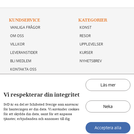
KUNDSERVICE
KATEGORIER
VANLIGA FRÅGOR
KONST
OM OSS
RESOR
VILLKOR
UPPLEVELSER
LEVERANSTIDER
KURSER
BLI MEDLEM
NYHETSBREV
KONTAKTA OSS
Läs mer
ÅNGRA KÖP
Vi respekterar din integritet
ÅNGRA DITT KÖP
SvD är en del av Schibsted Sverige som ansvarar
Neka
för hanteringen av din data. Vi använder cookies
för att skydda din data, samt för att anpassa
tjänster, erbjudanden och annonser till dig.
Handelsbolaget Svenska Dagbladets Aktiebolag & CO, Organisationsnummer
902004-3619
Acceptera alla