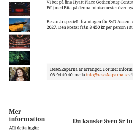
Vi bor på fina Hyatt Place Gothenburg Centra
Följ med Rita på denna minisemester över nyå
Resan är speciellt framtagen för SvD Accent 
2027.
Den kostar från
8 4
50 kr
per person i 
ReseSkaparna är arrangör. För mer inform
08-94 40 40, mejla
info@reseskaparna.se
e
Mer
information
Du kanske även är in
Allt detta ingår: