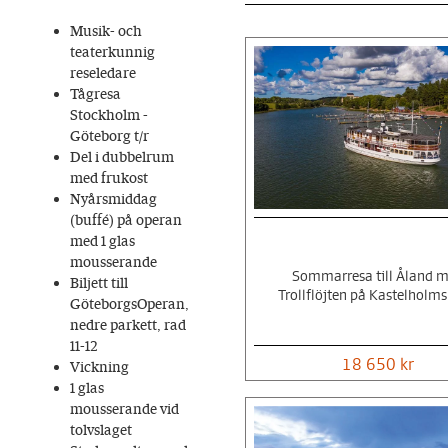
Musik- och
teaterkunnig
reseledare
Tågresa
Stockholm -
Göteborg t/r
Del i dubbelrum
med frukost
Nyårsmiddag
(buffé) på operan
med 1 glas
mousserande
Sommarresa till Åland 
Biljett till
Trollflöjten på Kastelholms 
GöteborgsOperan,
nedre parkett, rad
11-12
18 650 kr
Vickning
1 glas
mousserande vid
tolvslaget