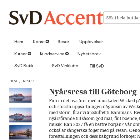
Hoppa till innehåll
Sök i hela butike
Hem
Konst
Resor
Upplevelser
1
Kurser
Kundservice
Nyhetsbrev
1
1
SvD Butik
SvD Vinklubb
Till SvD
HEM
/
RESOR
Nyårsresa till Göteborg
Fira in det nya året med musikalen Wicked 
och största uppsättningen någonsin av Wick
med storm, firar vi årsskiftet tillsammans. Res
nyårsfirande till såsom god mat, fint boende, 
musik. Kan 2027 få en bättre början? Vår 
också är sångerska följer med på resan. Ge
föreställningen och dess bakgrund förhöjer h