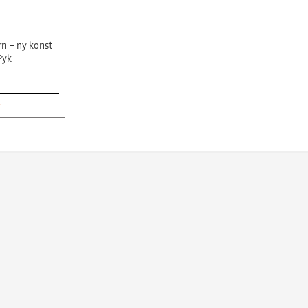
n – ny konst
Pyk
r