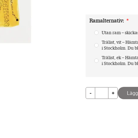
Ramalternativ
:
 *
Utan ram – skicka
Trälist, vit – Hä
i Stockholm. Du bl
Trälist, ek – Häm
i Stockholm. Du bl
-
+
Lägg