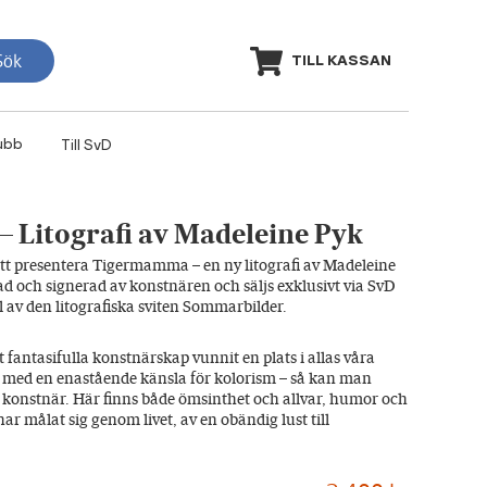
Sök
TILL KASSAN
ubb
Till SvD
Litografi av Madeleine Pyk
att presentera Tigermamma – en ny litografi av Madeleine
d och signerad av konstnären och säljs exklusivt via SvD
el av den litografiska sviten Sommarbilder.
 fantasifulla konstnärskap vunnit en plats i allas våra
st med en enastående känsla för kolorism – så kan man
 konstnär. Här finns både ömsinthet och allvar, humor och
ar målat sig genom livet, av en obändig lust till