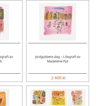
ografi av
Jordgubbens dag – Litografi av
yk
Madeleine Pyk
2 400 kr