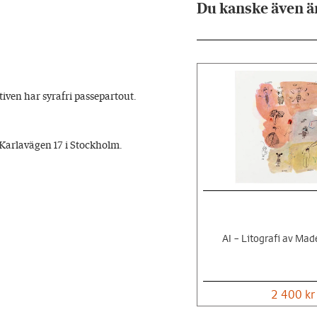
Du kanske även är
nativen har syrafri passepartout.
 Karlavägen 17 i Stockholm.
AI – Litografi av Mad
2 400 kr