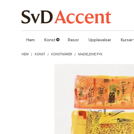
Hoppa till innehåll
Hem
Konst
Resor
Upplevelser
Kurser
1
HEM
/
KONST
/
KONSTNÄRER
/
MADELEINE PYK