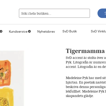
Sök i hela butiken...
SvD Butik
SvD Vinkl
Kundservice
Nyhetsbrev
1
1
Tigermamma – 
SvD accent är stolta över 
Pyk. Litografin är numrera
accent. Litografin är en d
Madeleine Pyk har med sitt
hjärtan. En poetisk naivi
beskriva denna personliga
lekfullhet. Madeleine Pyk h
skapandets glädje.