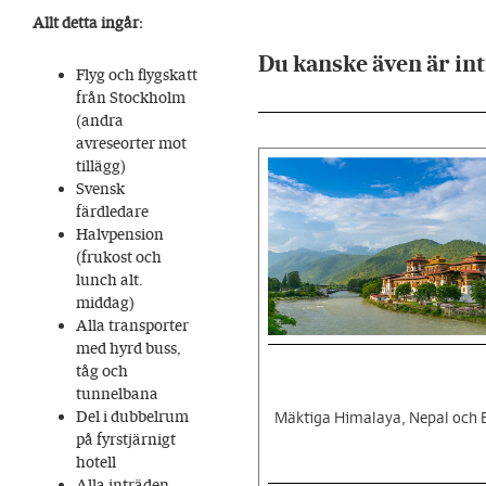
Allt detta ingår:
Du kanske även är int
Flyg och flygskatt
från Stockholm
(andra
avreseorter mot
tillägg)
Svensk
färdledare
Halvpension
(frukost och
lunch alt.
middag)
Alla transporter
med hyrd buss,
tåg och
tunnelbana
Del i dubbelrum
Mäktiga Himalaya, Nepal och 
på fyrstjärnigt
hotell
Alla inträden