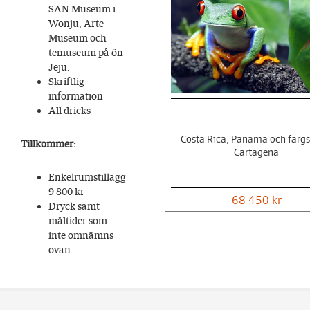
SAN Museum i
Wonju, Arte
Museum och
temuseum på ön
Jeju.
Skriftlig
information
All dricks
Costa Rica, Panama och färg
Tillkommer:
Cartagena
Enkelrumstillägg
9 800 kr
68 450 kr
Dryck samt
måltider som
inte omnämns
ovan