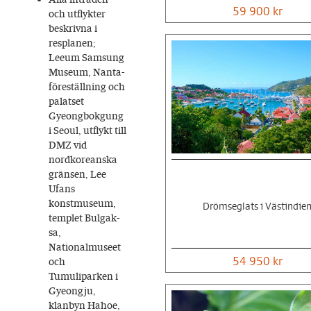
59 900 kr
och utflykter
beskrivna i
resplanen;
Leeum Samsung
Museum, Nanta-
föreställning och
palatset
Gyeongbokgung
i Seoul, utflykt till
DMZ vid
nordkoreanska
gränsen, Lee
Ufans
konstmuseum,
Drömseglats i Västindie
templet Bulgak-
sa,
Nationalmuseet
54 950 kr
och
Tumuliparken i
Gyeongju,
klanbyn Hahoe,