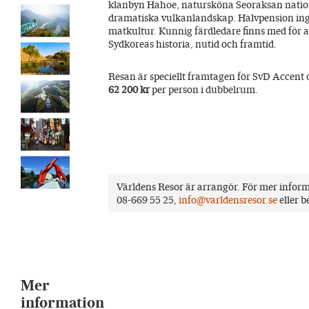
klanbyn Hahoe, natursköna Seoraksan nation
dramatiska vulkanlandskap. Halvpension ingår
matkultur. Kunnig färdledare finns med för at
Sydkoreas historia, nutid och framtid.
Resan är speciellt framtagen för SvD Accent
62 200 kr
per person i dubbelrum.
Världens Resor är arrangör. För mer info
08-669 55 25,
info@varldensresor.se
eller 
Mer
information