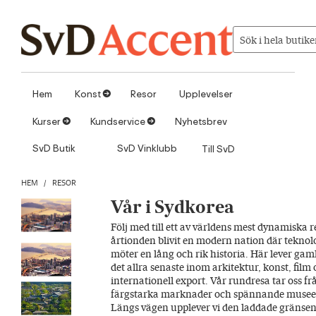
Hoppa till innehåll
Sök i hela butike
Hem
Konst
Resor
Upplevelser
1
Kurser
Kundservice
Nyhetsbrev
1
1
SvD Butik
SvD Vinklubb
Till SvD
HEM
/
RESOR
Vår i Sydkorea
Följ med till ett av världens mest dynamiska
årtionden blivit en modern nation där teknol
möter en lång och rik historia. Här lever gaml
det allra senaste inom arkitektur, konst, fil
internationell export. Vår rundresa tar oss f
färgstarka marknader och spännande museer 
Längs vägen upplever vi den laddade gränse